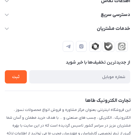
اطلاعات تماس
09371115700
دسترسی سریع
info@ectaha.com
حساب کاربری
خدمات مشتریان
تهران ، میدان امام خمینی ، خیابان امیرکبیر ، خیابان سعدی جنوبی ،
درباره ما
قوانین و مقررات
جنب اداره پست ، مجتمع تجاری چراغ برق ، ورودی اول ، نیم طبقه
تماس با ما
اول ، واحد 316
ثبت شکایات
از جدید‌ترین تخفیف‌ها با‌ خبر شوید
ثبت
تجارت الکترونیک طاها
این فروشگاه اینترنتی بعنوان مرکز مشاوره و فروش انواع محصولات نسوز ،
الکترونیک ، الکتریکی ، چسب های صنعتی و ... با هدف خرید مطمئن و آسان شما
مشتریان عزیز در سراسر کشور تاسیس گردیده است که در این سایت با بهره
گیری از تیم تخصصی کارشناسان و مهندسان مجرب ما می توانید از اطلاعات ارائه