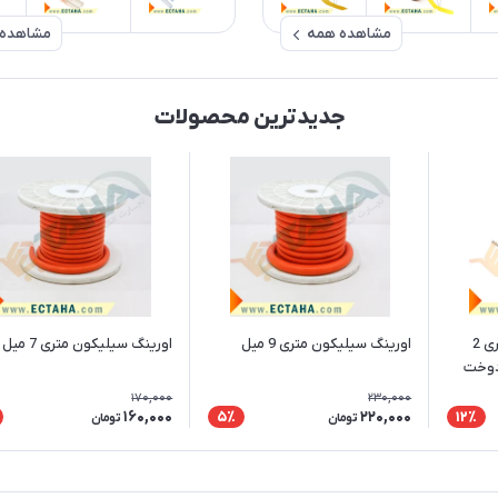
مشاهده همه
مشاهده
جدیدترین محصولات
سیم المنت نیکل کروم نواری 2
اورینگ سیلیکون متری 9 میل
اورینگ سیلیکون متری 7 میل
 دوخت
170,000
230,000
160,000
220,000
5٪
12٪
تومان
تومان