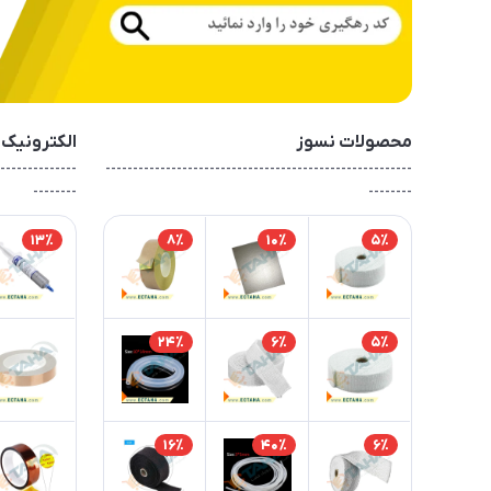
محصولات نسوز
الکترونیک
--------------
--------------------------------------------------------
--------
--------
13٪
8٪
10٪
5٪
24٪
6٪
5٪
16٪
40٪
6٪