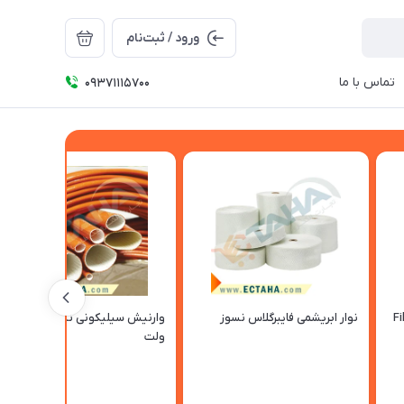
ورود / ثبت‌نام
تماس با ما
09371115700
Fiberg
نوار ابریشمی فایبرگلاس نسوز
وارنیش سیلیکونی نسوز 4000
ولت