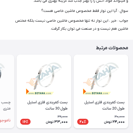
و میتواند مواد آتش زا را بهتر جذب کند گزینه بهتری می باشد.
سوال : آیا این نوار فقط مخصوص ماشین خاصی هست؟
جواب : خیر ، این نوار نه تنها مخصوص ماشین خاصی نیست بلکه مختص
ماشین هم نیست و در صنعت می توان بکار گرفت.
محصولات مرتبط
بست کمربندی فلزی استیل
بست کمربندی فلزی استیل
طول 20 سانت
طول 30 سانت
متری
39,000
30,000
ناموجو
33,000
24,000
16٪
20٪
تومان
تومان