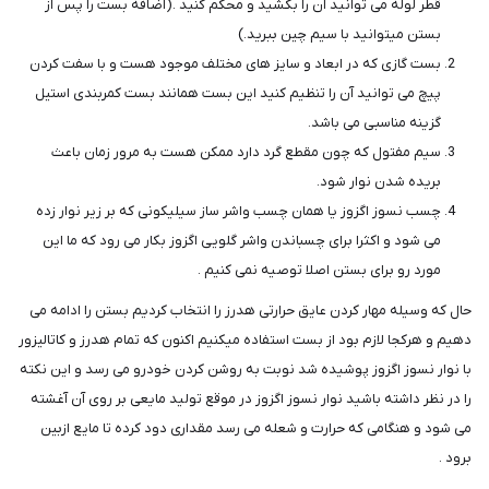
قطر لوله می توانید آن را بکشید و محکم کنید .(اضافه بست را پس از
بستن میتوانید با سیم چین ببرید.)
بست گازی که در ابعاد و سایز های مختلف موجود هست و با سفت کردن
پیچ می توانید آن را تنظیم کنید این بست همانند بست کمربندی استیل
گزینه مناسبی می باشد.
سیم مفتول که چون مقطع گرد دارد ممکن هست به مرور زمان باعث
بریده شدن نوار شود.
چسب نسوز اگزوز یا همان چسب واشر ساز سیلیکونی که بر زیر نوار زده
می شود و اکثرا برای چسباندن واشر گلویی اگزوز بکار می رود که ما این
مورد رو برای بستن اصلا توصیه نمی کنیم .
حال که وسیله مهار کردن عایق حرارتی هدرز را انتخاب کردیم بستن را ادامه می
دهیم و هرکجا لازم بود از بست استفاده میکنیم اکنون که تمام هدرز و کاتالیزور
با نوار نسوز اگزوز پوشیده شد نوبت به روشن کردن خودرو می رسد و این نکته
را در نظر داشته باشید نوار نسوز اگزوز در موقع تولید مایعی بر روی آن آغشته
می شود و هنگامی که حرارت و شعله می رسد مقداری دود کرده تا مایع ازبین
برود .