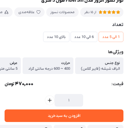
نوار نسوز اگزوز مدل Fiber5m طول 5 متری
محصولات نسوز
علاقه‌مندی
مق
از 15 نظر
تعداد
1 الی 5 عدد
6 الی 10 عدد
بالای 10 عدد
ویژگی‌ها
نوع جنس
حرارت
عرض
الیاف شیشه (فایبر گلاس)
400 ~ 600 درجه سانتی گراد
5 سانتی متر
470,000
قیمت:
تومان
افزودن به سبدخرید