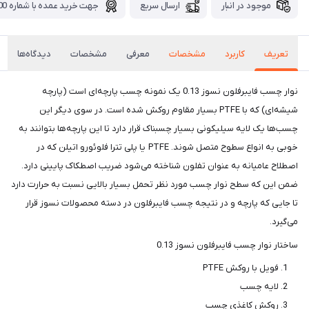
موجود در انبار
ارسال سریع
جهت خرید عمده با شماره 09371115700 تماس بگیرید.
تعریف
کاربرد
مشخصات
معرفی
مشخصات
دیدگاه‌ها
نوار چسب فایبرفلون نسوز 0.13 یک نمونه چسب پارچه‌ای است (پارچه
شیشه‌ای) که با PTFE بسیار مقاوم روکش شده است. در سوی دیگر این
چسب‌ها یک لایه سیلیکونی بسیار چسبناک قرار دارد تا این پارچه‌ها بتوانند به
خوبی به انواع سطوح متصل شوند. PTFE یا پلی تترا فلوئورو اتیلن که در
اصطلاح عامیانه به عنوان تفلون شناخته می‌شود ضریب اصطکاک پایینی دارد.
ضمن این که سطح نوار چسب مورد نظر تحمل بسیار بالایی نسبت به حرارت دارد
تا جایی که پارچه و در نتیجه چسب فایبرفلون در دسته محصولات نسوز قرار
می‌گیرد.
ساختار نوار چسب فایبرفلون نسوز 0.13
فویل با روکش PTFE
لایه چسب
روکش کاغذی چسب