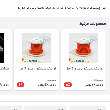
این چسب‌ها با توجه به ساختاری که دارند خیلی راحت برش می‌خورند.
محصولات مرتبط
اورینگ سیلیکون متری 9 میل
اورینگ سیلیکون متری 7 میل
شیلنگ 
170,000
230,000
30,000
160,000
220,000
6٪
5٪
تومان
تومان