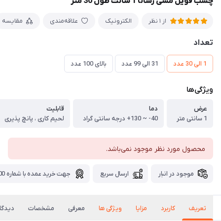
چسب فویل مسی رسانا 1 سانت طول 30 متر
الکترونیک
علاقه‌مندی
مقایسه
از 1 نظر
تعداد
1 الی 30 عدد
31 الی 99 عدد
بالای 100 عدد
ویژگی‌ها
عرض
دما
قابلیت
1 سانتی متر
40- ~ 130+ درجه سانتی گراد
لحیم کاری ، پانچ پذیری
محصول مورد نظر موجود نمی‌باشد.
موجود در انبار
ارسال سریع
جهت خرید عمده با شماره 09371115700 تماس بگیرید.
تعریف
کاربرد
مزایا
ویژگی ها
معرفی
مشخصات
دیدگاه