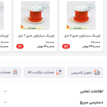
اورینگ سیلیکون متری 9 میل
اورینگ سیلیکون متری 7 میل
اورینگ س
90,000
170,000
230,000
80,000
160,000
220,000
6٪
5٪
تومان
تومان
ضمانت بازگشت کالا
ضمانت ا
تحویل اکسپرس
اطلاعات تماس
09371115700
دسترسی سریع