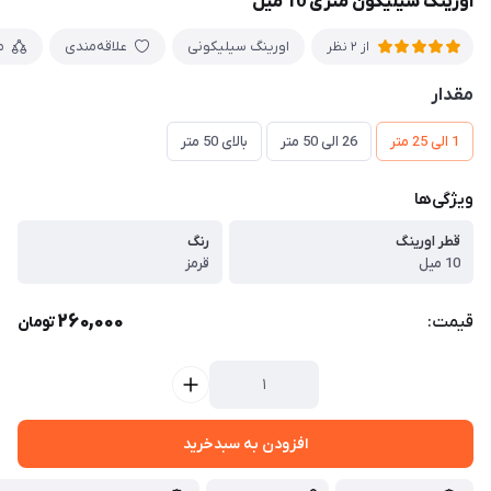
اورینگ سیلیکون متری 10 میل
اورینگ سیلیکونی
علاقه‌مندی
م
از 2 نظر
مقدار
1 الی 25 متر
26 الی 50 متر
بالای 50 متر
ویژگی‌ها
قطر اورینگ
رنگ
10 میل
قرمز
260,000
قیمت:
تومان
افزودن به سبدخرید