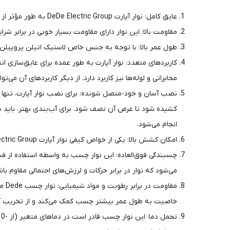
عایق کامل: نوار آپارت DeDe Electric Group به طور مؤثر از نفوذ هوا و مایعات جلوگیری می‌کند، که باعث می‌شود عملکرد بهینه‌تری را در شرایط مختلف فراهم کند.
مقاومت بالا: این نوار دارای مقاومت بسیار خوبی در برابر شرایط جوی گرم و سرد، اشعه ماوراء بنفش (UV)، زنگ‌زدگی 
طول عمر بالا: با توجه به جنس خاص لاستیک اتیلن پروپیلن، ا
مخابراتی و لوله‌ها نیز کاربرد دارد. از دیگر کاربردهای آن می‌
نصب آسان و خود-متصل شونده: برای نصب نوار آپارت، تنها کافی
انجام می‌شود.
امکان کشش بالا: یکی از خواص کیفی نوار آپارت DeDe Electric Group، الاستیسیته بالای آن است که امکان کشش بالایی را قبل از پارگی و گسستن نوار فراهم می‌کند.
چسبندگی فوق‌العاده: این نوار چسب به واسطه استفاده از فنا
می‌شود که نوار در برابر حرکات و لرزش‌های احتمالی مقاوم با
مقا
خاصیت به طول عمر بیشتر چسب کمک می‌کند و از تخریب آن