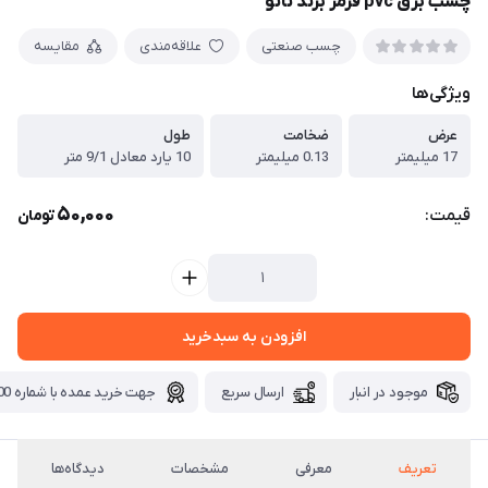
چسب برق pvc قرمز برند نانو
چسب صنعتی
علاقه‌مندی
مقایسه
ویژگی‌ها
عرض
ضخامت
طول
17 میلیمتر
0.13 میلیمتر
10 یارد معادل 9/1 متر
50,000
قیمت:
تومان
افزودن به سبدخرید
موجود در انبار
ارسال سریع
جهت خرید عمده با شماره 09371115700 تماس بگیرید.
تعریف
معرفی
مشخصات
دیدگاه‌ها