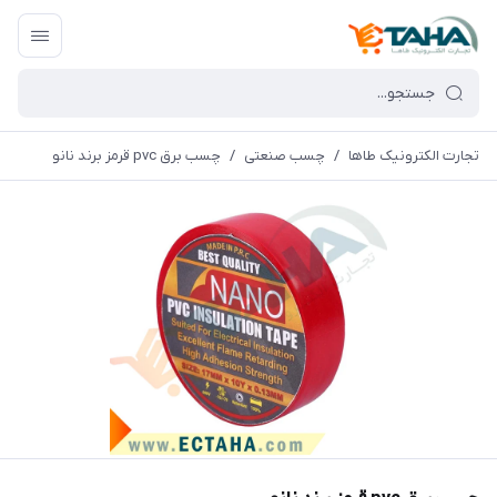
تجارت الکترونیک طاها
/
چسب صنعتی
/
چسب برق pvc قرمز برند نانو