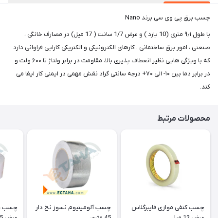
چسب برق پی وی سی برند Nano
با طول ۹٫۱ متری (10 یارد ) و عرض 1/7 سانت ( 17 میل) در مصارف خانگی ،
صنعتی ، امور برق ساختمانی ، کارهای الکترونیکی و الکتریکی کارایی فراوانی دارد
که با ویژگی هایی نظیر انعطاف‌ پذیری بالا، مقاومت در برابر ولتاژ تا ۶۰۰ ولت و
در برابر دما بین ۱۰- الی ۷۰+ درجه سانتی گراد نقش مهمی در ایمنی کار ایفا می
کند.
محصولات مرتبط
چسب کنفی موازی فایبرگلاس
چسب آلومینیوم نسوز نخ دار
چسب سل
عرض 12 میل
45 متری
عرض 5 سانت