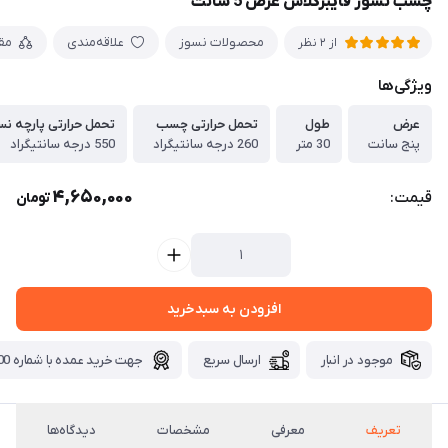
چسب نسوز فایبرگلاس عرض 5 سانت
محصولات نسوز
علاقه‌مندی
مق
از 2 نظر
ویژگی‌ها
عرض
طول
تحمل حرارتی چسب
تحمل حرارتی پارچه نس
پنج سانت
30 متر
260 درجه سانتیگراد
550 درجه سانتیگراد
4,650,000
قیمت:
تومان
افزودن به سبدخرید
موجود در انبار
ارسال سریع
جهت خرید عمده با شماره 09371115700 تماس بگیرید.
تعریف
معرفی
مشخصات
دیدگاه‌ها