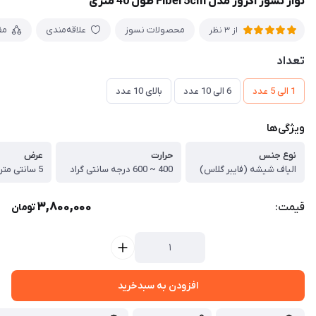
نوار نسوز اگزوز مدل Fiber5cm طول 40 متری
محصولات نسوز
علاقه‌مندی
مق
از 3 نظر
تعداد
1 الی 5 عدد
6 الی 10 عدد
بالای 10 عدد
ویژگی‌ها
نوع جنس
حرارت
عرض
الیاف شیشه (فایبر گلاس)
400 ~ 600 درجه سانتی گراد
5 سانتی متر
3,800,000
قیمت:
تومان
افزودن به سبدخرید