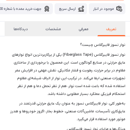
موجود در انبار
ارسال سریع
جهت خرید عمده با شماره 09371115700 تماس بگیرید.
تعریف
معرفی
مشخصات
دیدگاه‌ها
نوار نسوز فایبرگلاس چیست؟
نوار نسوز فایبرگلاس (Fiberglass Tape) یکی از پرکاربردترین انواع نوارهای
عایق حرارتی در صنایع گوناگون است. این محصول با برخورداری از ساختاری
مقاوم در برابر حرارت، رطوبت و فشار مکانیکی، نقش مهمی در افزایش عمر
تجهیزات صنعتی ایفا می‌کند. در ترکیب این نوار از الیاف شیشه‌ای مقاوم
استفاده شده که باعث شده است نوار، هم از نظر تحمل دما و هم از نظر
استحکام فیزیکی عملکرد بسیار مطلوبی داشته باشد.
به‌طور کلی، نوار فایبرگلاس نسوز به عنوان یک عایق حرارتی قدرتمند در
عایق‌کاری تأسیسات، ماشین‌آلات صنعتی، خطوط بخار، اگزوز خودروها و هدرز
موتور مورد استفاده قرار می‌گیرد.
ویژگی‌ها و مزایای نوار نسوز فایبرگلاس