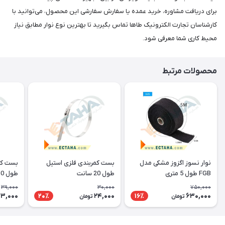
برای دریافت مشاوره، خرید عمده یا سفارش سفارشی این محصول، می‌توانید با
کارشناسان تجارت الکترونیک طاها تماس بگیرید تا بهترین نوع نوار مطابق نیاز
محیط کاری شما معرفی شود.
محصولات مرتبط
نوار نسوز اگزوز مشکی مدل
بست کمربندی فلزی استیل
بست کم
FGB طول 5 متری
طول 20 سانت
طول 30 سانت
39,000
30,000
750,000
3,000
24,000
630,000
20٪
16٪
تومان
تومان