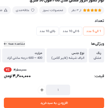
نوار نسوز اگزوز مشکی مدل FGB طول 30 متری
محصولات نسوز
علاقه‌مندی
مق
از 3 نظر
تعداد
1 الی 5 عدد
6 الی 10 عدد
بالای 10 عدد
ویژگی‌ها
مشاهده همه
رنگ
نوع جنس
حرارت
مشکی
الیاف شیشه (فایبر گلاس)
400 ~ 600 درجه سانتی گراد
7٪
4,500,000
4,200,000
قیمت:
تومان
افزودن به سبدخرید