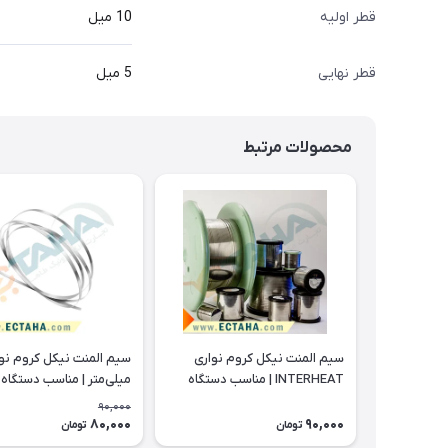
قطر اولیه
10 میل
قطر نهایی
5 میل
محصولات مرتبط
سیم المنت نیکل کروم نواری
INTERHEAT | مناسب دستگاه
میلی‌متر | مناسب دستگا
دوخت پلاستیک و پرس پلاستیک
پلاستیک
90,000
80,000
90,000
تومان
تومان