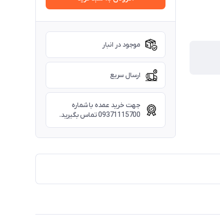
موجود در انبار
ارسال سریع
جهت خرید عمده با شماره
09371115700 تماس بگیرید.