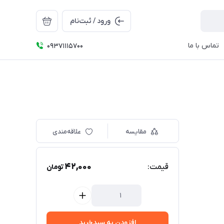
ورود / ثبت‌نام
تماس با ما
09371115700
مقایسه
علاقه‌مندی
42,000
قیمت:
تومان
افزودن به سبدخرید