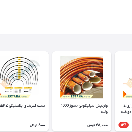
سیم المنت نیکل کروم نواری 2
وارنیش سیلیکونی نسوز 4000
بست کمربندی پلاستیکی KEEPZ
ه دوخت
ولت
800
28,000
12٪
تومان
تومان