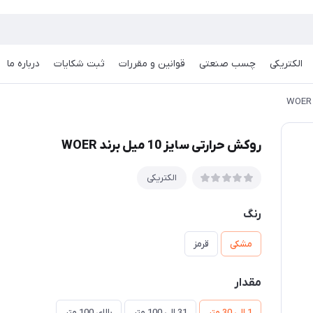
الکتریکی
چسب صنعتی
قوانین و مقررات
ثبت شکایات
درباره ما
روکش حرارتی سایز 10 میل برند WOER
الکتریکی
رنگ
مشکی
قرمز
مقدار
1 الی 30 متر
31 الی 100 متر
بالای 100 متر