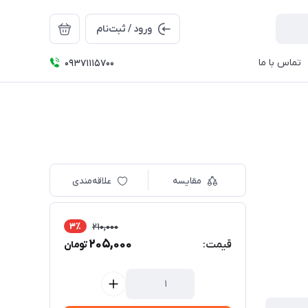
ورود / ثبت‌نام
تماس با ما
09371115700
مقایسه
علاقه‌مندی
3٪
210,000
205,000
قیمت:
تومان