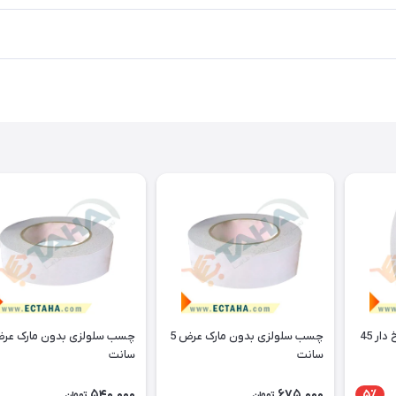
چسب آلومینیوم نسوز نخ دار 45
چسب سلولزی بدون مارک عرض 5
سانت
سانت
540,000
675,000
5٪
تومان
تومان