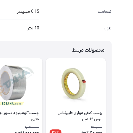
ضخامت
0.15 میلیمتر
طول
10 متر
محصولات مرتبط
چسب کنفی موازی فایبرگلاس
عرض 12 میل
متری
1,050,000
220,000
1,000,000
150,000
32٪
تومان
تومان