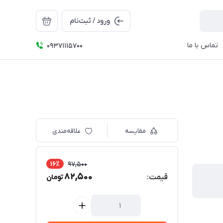
ورود / ثبت‌نام
تماس با ما
09371115700
مقایسه
علاقه‌مندی
16٪
97,500
82,500
قیمت:
تومان