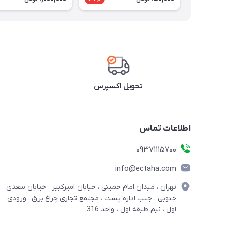
تحویل اکسپرس
اطلاعات تماس
09371115700
info@ectaha.com
تهران ، میدان امام خمینی ، خیابان امیرکبیر ، خیابان سعدی
جنوبی ، جنب اداره پست ، مجتمع تجاری چراغ برق ، ورودی
اول ، نیم طبقه اول ، واحد 316