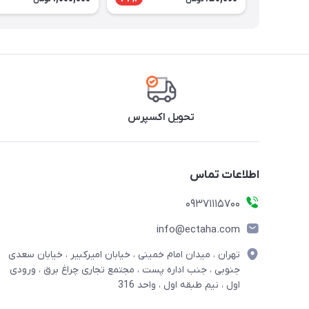
تحویل اکسپرس
اطلاعات تماس
09371115700
info@ectaha.com
تهران ، میدان امام خمینی ، خیابان امیرکبیر ، خیابان سعدی
جنوبی ، جنب اداره پست ، مجتمع تجاری چراغ برق ، ورودی
اول ، نیم طبقه اول ، واحد 316