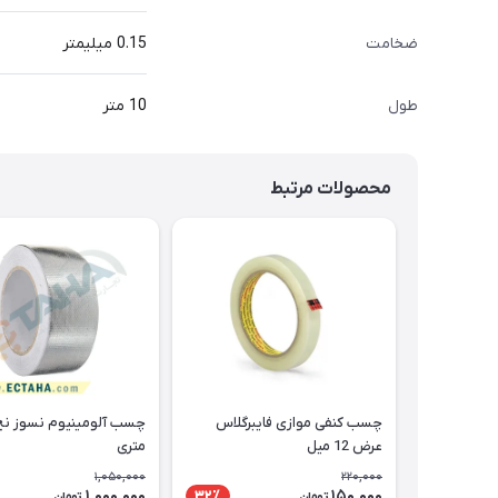
ضخامت
0.15 میلیمتر
طول
10 متر
محصولات مرتبط
چسب کنفی موازی فایبرگلاس
عرض 12 میل
متری
1,050,000
220,000
1,000,000
150,000
32٪
تومان
تومان