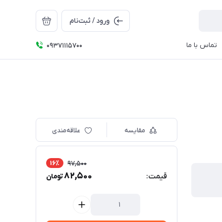
ورود / ثبت‌نام
تماس با ما
09371115700
مقایسه
علاقه‌مندی
16٪
97,500
82,500
قیمت:
تومان