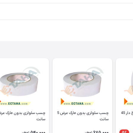
چسب آلومینیوم نسوز نخ دار 45
چسب سلولزی بدون مارک عرض 5
سانت
سانت
540,000
675,000
5٪
تومان
تومان